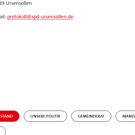
89 Ursensollen
il:
protokoll@spd-ursensollen.de
STAND
UNSERE POLITIK
GEMEINDERAT
MANDA