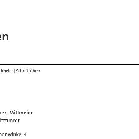
en
lmeier | Schriftführer
bert Mitlmeier
iftführer
nenwinkel 4