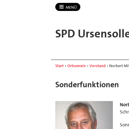
MENÜ
SPD Ursensoll
Start
›
Ortsverein
›
Vorstand
›
Norbert Mit
Sonderfunktionen
Nor
Schr
Son